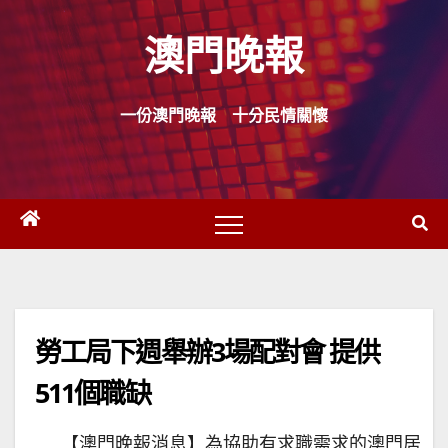
Skip
澳門晚報
to
content
一份澳門晚報 十分民情關懷
勞工局下週舉辦3場配對會 提供
511個職缺
【澳門晚報消息】為協助有求職需求的澳門居