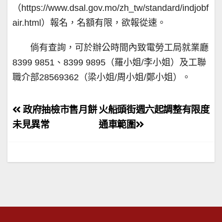
（https://www.dsal.gov.mo/zh_tw/standard/indjobf
air.html）報名，名額有限，欲報從速。
倘有查詢，可於辦公時間內致電勞工局就業廳
8399 9851、8399 9895（羅小姐/李小姐）及工聯
職介部28569362（梁小姐/周小姐/鄭小姐）。
文
政府抽檢市售月餅
火船頭街週六起調整有限度
章
未見異常
通車範圍
導
覽