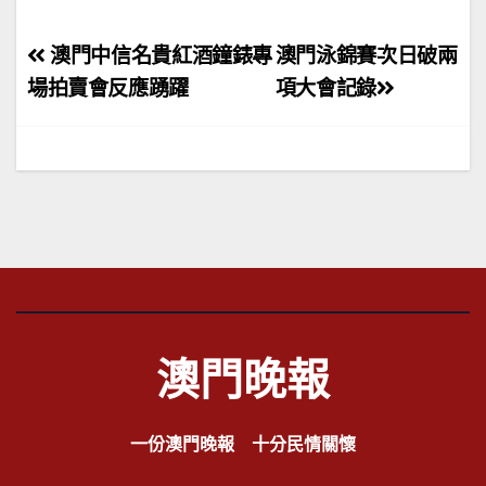
文
澳門中信名貴紅酒鐘錶專
澳門泳錦賽次日破兩
章
場拍賣會反應踴躍
項大會記錄
導
覽
澳門晚報
一份澳門晚報 十分民情關懷