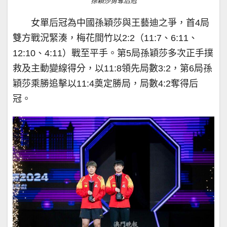
孫穎莎勇奪后冠
女單后冠為中國孫穎莎與王藝迪之爭，首4局
雙方戰況緊湊，梅花間竹以2:2（11:7、6:11、
12:10、4:11）戰至平手。第5局孫穎莎多次正手撲
救及主動變線得分，以11:8領先局數3:2，第6局孫
穎莎乘勝追擊以11:4奠定勝局，局數4:2奪得后
冠。