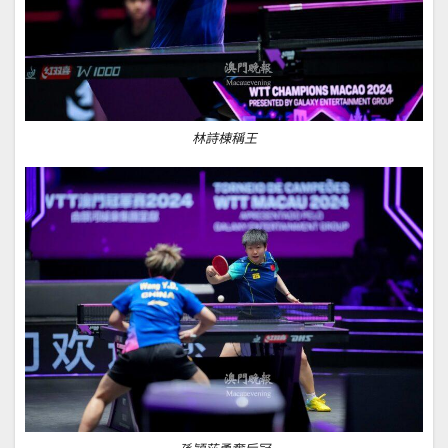
林詩棟稱王