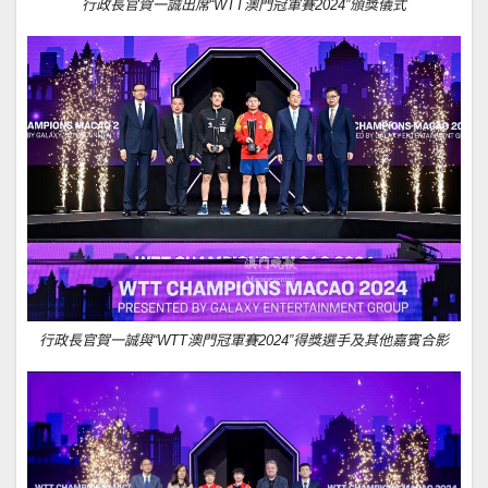
行政長官賀一誠出席“WTT澳門冠軍賽2024”頒獎儀式
行政長官賀一誠與“WTT澳門冠軍賽2024”得獎選手及其他嘉賓合影