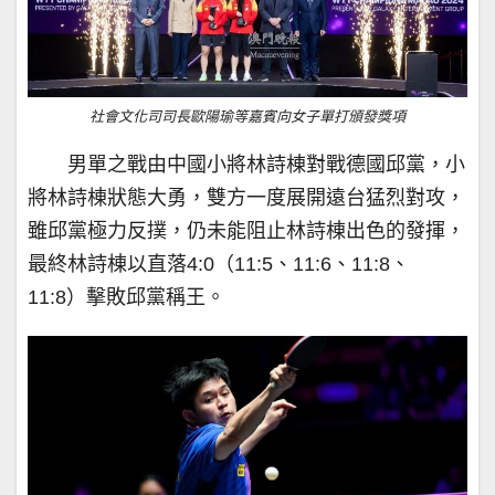
社會文化司司長歐陽瑜等嘉賓向女子單打頒發獎項
男單之戰由中國小將林詩棟對戰德國邱黨，小
將林詩棟狀態大勇，雙方一度展開遠台猛烈對攻，
雖邱黨極力反撲，仍未能阻止林詩棟出色的發揮，
最終林詩棟以直落4:0（11:5、11:6、11:8、
11:8）擊敗邱黨稱王。