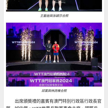
王藝迪與孫穎莎合照
邱黨與林詩棟合照
出席頒奬禮的嘉賓有澳門特別行政區行政長官