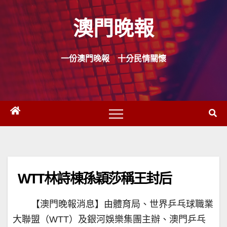
Skip
澳門晚報
to
content
一份澳門晚報 十分民情關懷
WTT林詩棟孫穎莎稱王封后
【澳門晚報消息】由體育局、世界乒乓球職業
大聯盟（WTT）及銀河娛樂集團主辦、澳門乒乓