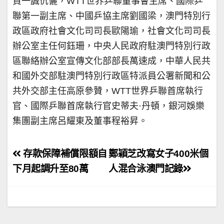
賀一誠伉儷，WTT世界乒聯董事會主席、國際乒
聯第一副主席、中國乒協主席劉國梁，澳門特別行
政區政府社會文化司司長歐陽瑜，社會文化司司長
辦公室主任何鈺珊，中央人民政府駐澳門特別行政
區聯絡辦公室宣傳文化部部長萬速成，中華人民共
和國外交部駐澳門特別行政區特派員公署新聞和公
共外交部主任高原參贊，WTT世界乒聯首席執行
官、國際乒聯首席執行官史蒂夫·丹頓，銀河娛樂
集團副主席呂耀東及董事程裕昇。
文
存款保障補償限額自
鄭穎芝改寫女子400米個
章
下月起調升至80萬
人混合泳澳門記錄
導
覽