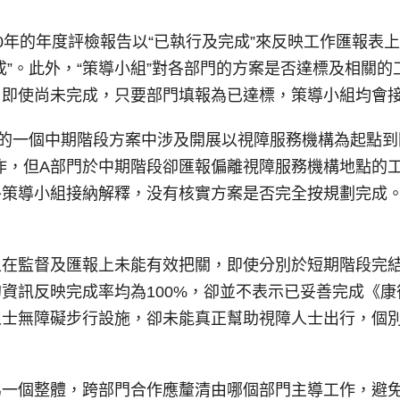
2020年的年度評檢報告以“已執行及完成”來反映工作匯報
成”。此外，“策導小組”對各部門的方案是否達標及相關
，即使尚未完成，只要部門填報為已達標，策導小組均會
的一個中期階段方案中涉及開展以視障服務機構為起點到
作，但A部門於中期階段卻匯報偏離視障服務機構地點的
終策導小組接納解釋，没有核實方案是否完全按規劃完成
在監督及匯報上未能有效把關，即使分別於短期階段完結當年
資訊反映完成率均為100%，卻並不表示已妥善完成《
人士無障礙步行設施，卻未能真正幫助視障人士出行，個
為一個整體，跨部門合作應釐清由哪個部門主導工作，避