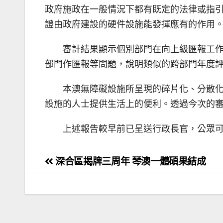
政府施政在一般情況下都有既定的法律或指
證由政府建設的硬件設施能發揮應有的作用
審計結果顯示個別部門在向上級匯報工
部門作匯報等問題，說明類似的跨部門年度
本澳無障礙設施所呈現的碎片化、分散
設施的人士提供生活上的便利。透過今次的
上述報告較早前已呈送行政長官，公眾可於審計
文
深合區揭牌三周年 琴澳一體碩果結成
章
導
覽