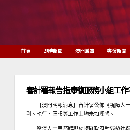
Skip
to
content
首頁
即時新聞
澳門城事
突發新聞
審計署報告指康復服務小組工作
【澳門晚報消息】審計署公佈《視障人
劃、執行、匯報等工作上均未如理想。
殘疾人士事務體現於特區政府對弱勢社