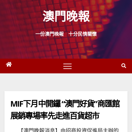
Skip
澳門晚報
to
content
一份澳門晚報 十分民情關懷
MIF下月中開鑼 “澳門好貨”商匯館
展銷專場率先走進百貨超市
【澳門晚報消息】由招商投資促進局主辦的