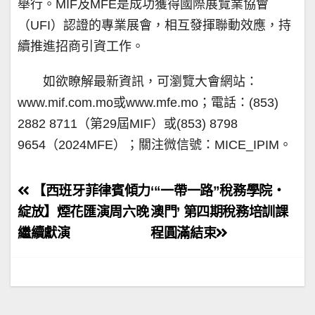
舉行。MIF及MFE是成功獲得國際展覽業協會
（UFI）認證的專業展會，相互發揮聯動效應，持
續推進招商引資工作。
如欲瞭解最新資訊，可瀏覽大會網站：
www.mif.com.mo或www.mfe.mo；電話：(853)
2882 8711（第29屆MIF）或(853) 8798
9654（2024MFE）；關注微信號：MICE_IPIM。
文
【西班牙菲律賓傾力
‘“一帶一路”稅務學院‧
章
綻放】煙花匯演周六晚
澳門’ 第四期稅務培訓課
繼續獻演
程圓滿結束
導
覽