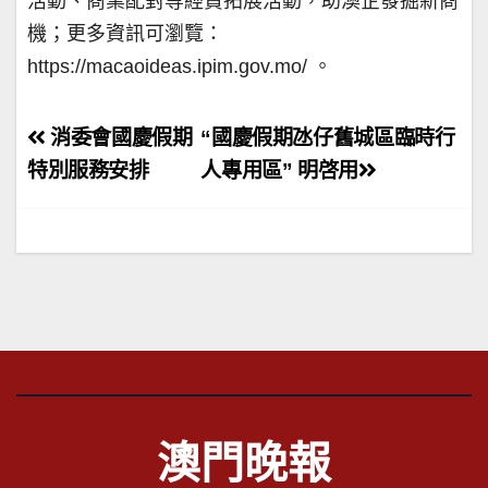
活動、商業配對等經貿拓展活動，助澳企發掘新商
機；更多資訊可瀏覽：
https://macaoideas.ipim.gov.mo/ 。
文
消委會國慶假期
“國慶假期氹仔舊城區臨時行
章
特別服務安排
人專用區” 明啓用
導
覽
澳門晚報