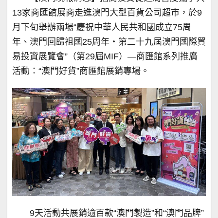
13家商匯館展商走進澳門大型百貨公司超市，於9
月下旬舉辦兩場“慶祝中華人民共和國成立75周
年、澳門回歸祖國25周年‧第二十九屆澳門國際貿
易投資展覽會”（第29屆MIF）—商匯館系列推廣
活動：“澳門好貨”商匯館展銷專場。
9天活動共展銷逾百款“澳門製造”和“澳門品牌”