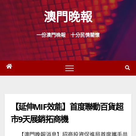
Skip
澳門晚報
to
content
一份澳門晚報 十分民情關懷
【延伸MIF效能】首度聯動百貨超
市9天展銷拓商機
【澳門晚報消息】招商投資促進局首度攜手共