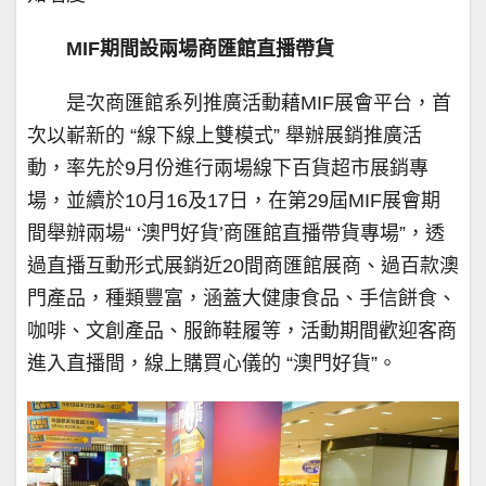
MIF期間設兩場商匯館直播帶貨
是次商匯館系列推廣活動藉MIF展會平台，首
次以嶄新的 “線下線上雙模式” 舉辦展銷推廣活
動，率先於9月份進行兩場線下百貨超市展銷專
場，並續於10月16及17日，在第29屆MIF展會期
間舉辦兩場“ ‘澳門好貨’商匯館直播帶貨專場”，透
過直播互動形式展銷近20間商匯館展商、過百款澳
門產品，種類豐富，涵蓋大健康食品、手信餅食、
咖啡、文創產品、服飾鞋履等，活動期間歡迎客商
進入直播間，線上購買心儀的 “澳門好貨”。