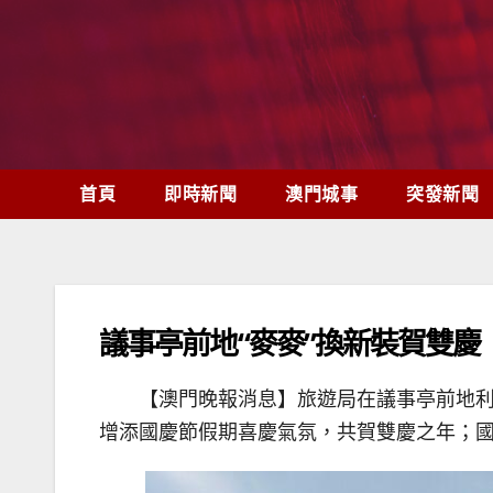
Skip
to
content
首頁
即時新聞
澳門城事
突發新聞
議事亭前地“麥麥”換新裝賀雙慶
【澳門晚報消息】旅遊局在議事亭前地利斯
增添國慶節假期喜慶氣氛，共賀雙慶之年；