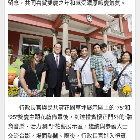
留念，共同喜賀雙慶之年和感受濃厚節慶氣氛。
行政長官與民共賞花園草坪展示區上的“75”和
“25”雙慶主題花藝佈置後，到達禮賓樓正門外的“體
育音樂・活力澳門”花藝展示區，繼續與參觀人士
交流合影，場面熱鬧。隨後，行政長官進入禮賓