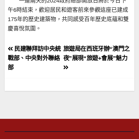
一連兩天的2024政府總部開放日將於今日下
午6時結束，歡迎居民和遊客前來參觀這座已建成
175年的歷史建築物，共同感受百年歷史底蘊和雙
慶喜悅氛圍。
文
民建聯拜訪中央統
旅遊局在西班牙辦“澳門之
章
戰部、中央對外聯絡
夜”展現“旅遊+會展”魅力
部
導
覽