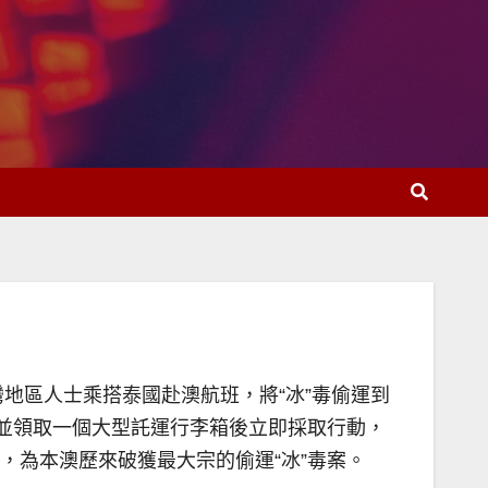
地區人士乘搭泰國赴澳航班，將“冰”毒偷運到
澳並領取一個大型託運行李箱後立即採取行動，
門元，為本澳歷來破獲最大宗的偷運“冰”毒案。