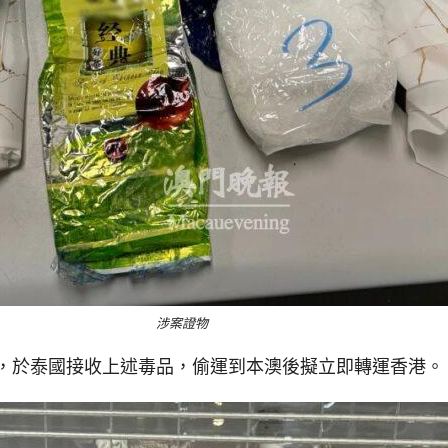
涉案證物
，於泰國接收上述毒品，偷運到本澳後擬立即轉運香港。