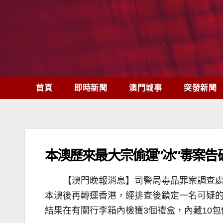
Skip
to
content
首頁
即時新聞
澳門城事
突發新聞
本澳歷來最大宗偷運“冰”毒案告
【澳門晚報消息】司警局毒品罪案調查處
本澳後再轉運香港，經排查後鎖定一名可疑的
結果在有關行李箱內檢獲3個禮盒，內藏10包偽