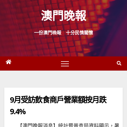
Skip
澳門晚報
to
content
一份澳門晚報 十分民情關懷
9月受訪飲食商戶營業額按月跌
9.4%
【澳門晚報消息】統計暨普查局資料顯示，暑