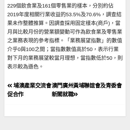
229個飲食業及161個零售業的樣本，分別約佔
2019年度相關行業收益的53.5%及70.6%，調查結
果未作整體推算。因調查採用固定樣本(商戶)，當
月與比較月份的營業額變動可作為飲食業及零售業
之業務表現的參考指標。「業務展望指數」的數值
介乎0與100之間；當指數數值高於50，表示行業
對下月的業務展望較當月理想，當指數低於50，則
表示較為遜色。
文
埔澳產業交流會
澳門廣州黃埔聯誼會及青委會
章
促合作
新閣就職
導
覽