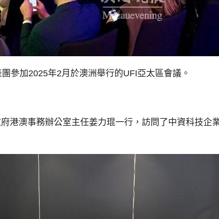
團參加2025年2月於澳洲舉行的UFI亞太區會議。
政府港澳事務辦公室主任姜力琨一行，訪問了中資科技企