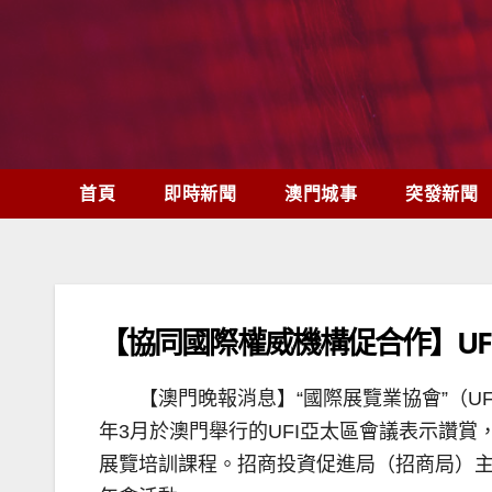
Skip
to
content
首頁
即時新聞
澳門城事
突發新聞
【協同國際權威機構促合作】UF
【澳門晚報消息】“國際展覽業協會”（U
年3月於澳門舉行的UFI亞太區會議表示讚賞
展覽培訓課程。招商投資促進局（招商局）主