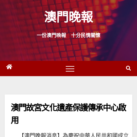
Skip
澳門晚報
to
content
一份澳門晚報 十分民情關懷
澳門故宮文化遺產保護傳承中心啟
用
【澳門晚報消息】為慶祝中華人民共和國成立