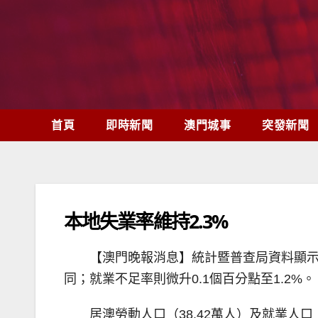
Skip
to
content
首頁
即時新聞
澳門城事
突發新聞
本地失業率維持2.3%
【澳門晚報消息】統計暨普查局資料顯示，2
同；就業不足率則微升0.1個百分點至1.2%。
居澳勞動人口（38.42萬人）及就業人口（