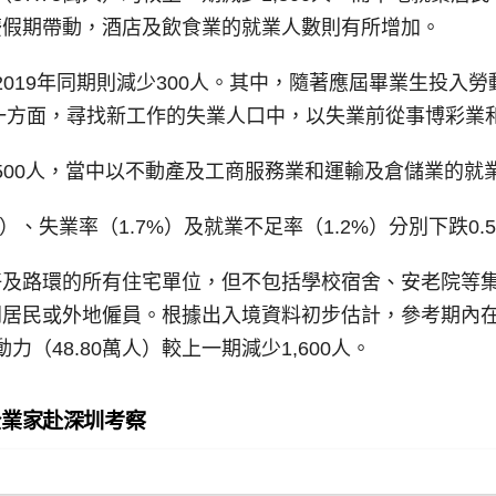
慶假期帶動，酒店及飲食業的就業人數則有所增加。
較2019年同期則減少300人。其中，隨著應屆畢業生投
。另一方面，尋找新工作的失業人口中，以失業前從事博彩業
加500人，當中以不動產及工商服務業和運輸及倉儲業的就
、失業率（1.7%）及就業不足率（1.2%）分別下跌0.5、
仔及路環的所有住宅單位，但不包括學校宿舍、安老院等
門居民或外地僱員。根據出入境資料初步估計，參考期內
力（48.80萬人）較上一期減少1,600人。
企業家赴深圳考察