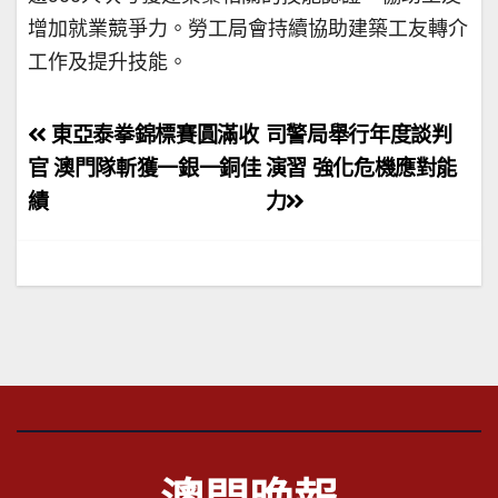
增加就業競爭力。勞工局會持續協助建築工友轉介
工作及提升技能。
文
東亞泰拳錦標賽圓滿收
司警局舉行年度談判
章
官 澳門隊斬獲一銀一銅佳
演習 強化危機應對能
績
力
導
覽