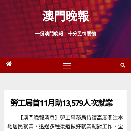
Skip
澳門晚報
to
content
一份澳門晚報 十分民情關懷
勞工局首11月助13,579人次就業
【澳門晚報消息】勞工事務局持續高度關注本
地居民就業，透過多種渠道做好就業配對工作，全