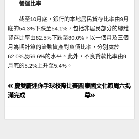
營運比率
截至10月底，銀行的本地居民貸存比率由9月
底的54.3%下跌至54.1%，包括非居民部分的總體
貸存比率由82.5%下跌至80.0%。以一個月及三個
月為期計算的流動資產對負債比率，分別處於
62.0%及56.6%的水平。此外，不良貸款比率由9
月底的5.2%上升至5.4%。
文
慶雙慶迷你手球校際比賽圓
泰國文化節周六揭
章
滿完成
幕
導
覽