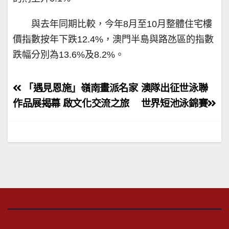
與去年同期比較，今年8月至10月整體住宅樓
價指數按年下跌12.4%，澳門半島與路氹區的指數
跌幅分別為13.6%及8.2%。
文
「遇見恩施」嶺南畫派名家
澳隊出征世泳聯
章
作品展揭幕 啟文化交流之旅
世界短池泳錦賽
導
覽