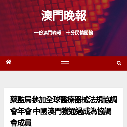
Skip
澳門晚報
to
content
一份澳門晚報 十分民情關懷
藥監局參加全球醫療器械法規協調
會年會 中國澳門獲通過成為協調
會成員