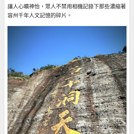
讓人心曠神怡，眾人不禁用相機記錄下那些濃縮著
容州千年人文記憶的碎片。