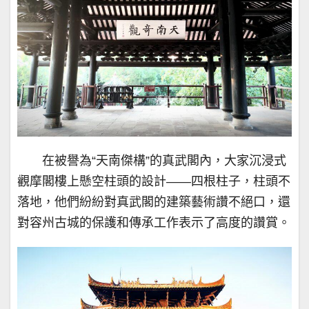
在被譽為“天南傑構”的真武閣內，大家沉浸式
觀摩閣樓上懸空柱頭的設計——四根柱子，柱頭不
落地，他們紛紛對真武閣的建築藝術讚不絕口，還
對容州古城的保護和傳承工作表示了高度的讚賞。