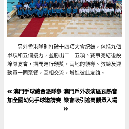
另外香港隊則打破十四項大會紀錄，包括九個
單項和五個接力，並勝出二十五項。賽事完結後設
埠際宴會，期間進行頒獎，兩地的領導、教練及運
動員一同聚餐，互相交流，增進彼此友誼。
文
澳門手球總會派隊參
澳門戶外表演區預熱音
章
加全國幼兒手球邀請賽
樂會吸引逾萬觀眾入場
導
覽