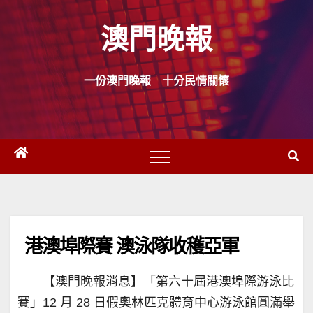
Skip
澳門晚報
to
content
一份澳門晚報 十分民情關懷
港澳埠際賽 澳泳隊收穫亞軍
【澳門晚報消息】「第六十屆港澳埠際游泳比
賽」12 月 28 日假奧林匹克體育中心游泳館圓滿舉