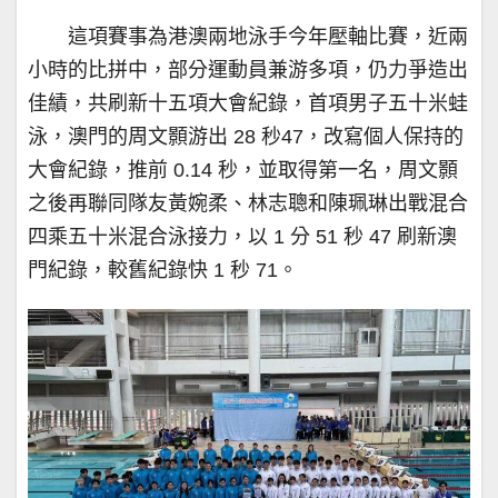
這項賽事為港澳兩地泳手今年壓軸比賽，近兩
小時的比拼中，部分運動員兼游多項，仍力爭造出
佳績，共刷新十五項大會紀錄，首項男子五十米蛙
泳，澳門的周文顥游出 28 秒47，改寫個人保持的
大會紀錄，推前 0.14 秒，並取得第一名，周文顥
之後再聯同隊友黃婉柔、林志聰和陳珮琳出戰混合
四乘五十米混合泳接力，以 1 分 51 秒 47 刷新澳
門紀錄，較舊紀錄快 1 秒 71。