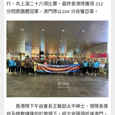
行，共上演二十六項比賽，最終香港隊獲得 212
分問鼎團體冠軍，澳門隊以104 分收獲亞軍。
香港隊下午由會長王敏超太平紳士、領隊袁偉
培及總教練陳劍虹帶領下，經北安碼頭抵達澳門，