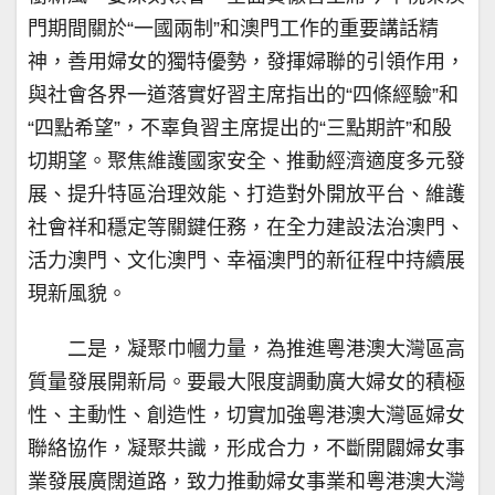
門期間關於“一國兩制”和澳門工作的重要講話精
神，善用婦女的獨特優勢，發揮婦聯的引領作用，
與社會各界一道落實好習主席指出的“四條經驗”和
“四點希望”，不辜負習主席提出的“三點期許”和殷
切期望。聚焦維護國家安全、推動經濟適度多元發
展、提升特區治理效能、打造對外開放平台、維護
社會祥和穩定等關鍵任務，在全力建設法治澳門、
活力澳門、文化澳門、幸福澳門的新征程中持續展
現新風貌。
二是，凝聚巾幗力量，為推進粵港澳大灣區高
質量發展開新局。要最大限度調動廣大婦女的積極
性、主動性、創造性，切實加強粵港澳大灣區婦女
聯絡協作，凝聚共識，形成合力，不斷開闢婦女事
業發展廣闊道路，致力推動婦女事業和粵港澳大灣