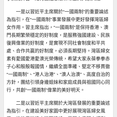
一是以習近平主席關於“一國兩制”的重要論述
為指引，在“一國兩制”事業發展中更好發揮灣區婦
女作用。習主席指出，“一國兩制”是保持香港、澳
門長期繁榮穩定的好制度，是服務強國建設、民族
復興偉業的好制度，是實現不同社會制度和平共
處、合作共贏的好制度，必須長期堅持。灣區婦女
素有愛國愛港愛澳光榮傳統，希望大家永葆拳拳赤
子心和殷殷報國情，繼續全面準確、堅定不移貫徹
“一國兩制”、“港人治港”、“澳人治澳”、高度自治的
方針，團結引領身邊姐妹和家庭成員與祖國同心同
行，共創“一國兩制”偉業的美好明天。
二是以習近平主席關於大灣區發展的重要論述
為指引，在建設美好家園中更好展現灣區婦女風