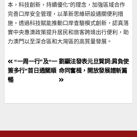
本，科技創新，持續優化”的理念，加強區域合作
完善口岸安全管理，以革新思維研設通關便利措
施，透過科技賦能推動口岸查驗模式創新，認真落
實中央惠澳政策提升居民和旅客跨境出行便利，助
力澳門以至深合區和大灣區的高質量發展。
文
“一周一行”及“一
劉顯法發表元旦賀詞:肩負使
章
簽多行”首日通關順
命同奮楫，開放發展譜新篇
暢
導
覽