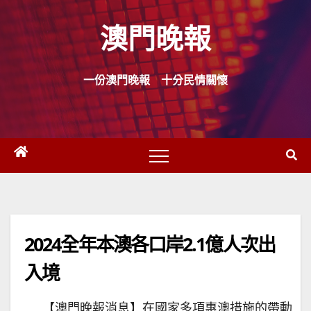
Skip
澳門晚報
to
content
一份澳門晚報 十分民情關懷
2024全年本澳各口岸2.1億人次出
入境
【澳門晚報消息】在國家多項惠澳措施的帶動