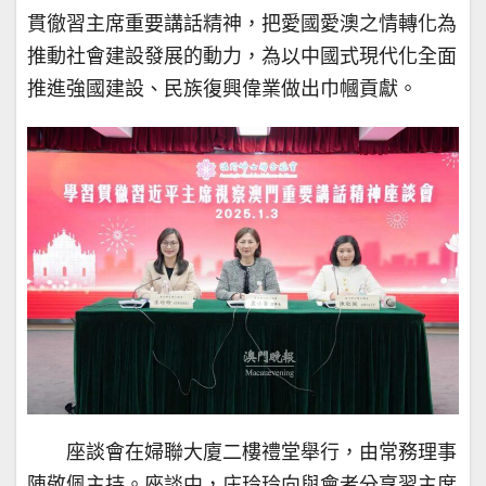
貫徹習主席重要講話精神，把愛國愛澳之情轉化為
推動社會建設發展的動力，為以中國式現代化全面
推進強國建設、民族復興偉業做出巾幗貢獻。
座談會在婦聯大廈二樓禮堂舉行，由常務理事
陳敬佩主持。座談中，庄玲玲向與會者分享習主席