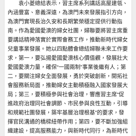
袁小菱總結表示，習主席系列講話高屋建瓴、
內涵豐富、意義深遠，為澳門未來發展指引方向，
為澳門實現長治久安和長期繁榮穩定提供行動指
南。作為愛國愛澳的婦女社團，婦聯要將習主席重
要講話精神落實於實際會務工作，推動新時代婦女
兒童事業發展。她以四點體會總結婦聯未來工作要
求，第一，要弘揚愛國愛澳核心價值觀，發展壯大
愛國愛澳力量，確保“一國兩制”事業後繼有人；第
二，要關注婦女全面發展，勇於突破創新，開拓社
會服務新局面，推動婦女主動積極融入國家發展大
局；第三，要積極參與社會治理，響應習主席“促
進政府治理同社會調節、市民參與良性互動，引導
和規範社團發展，築牢基層治理根基”的要求，發
揮官民溝通的橋樑紐帶作用；第四，要不斷加強組
織建設，提高服務能力，與新時代同行，為新時代