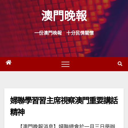
Skip
澳門晚報
to
content
一份澳門晚報 十分民情關懷
婦聯學習習主席視察澳門重要講話
精神
【澳門晚報消息】婦聯總會於一月三日舉辦