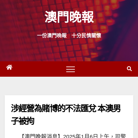
Skip
澳門晚報
to
content
一份澳門晚報 十分民情關懷
涉經營為賭博的不法匯兌 本澳男
子被拘
【澳門晚報消息】2025年1月6日上午，司警