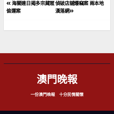
文
海關連日揭多宗藏匿
偵破店舖爆竊案 兩本地
章
偷運案
漢落網
導
覽
澳門晚報
一份澳門晚報 十分民情關懷