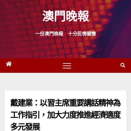
Skip
澳門晚報
to
content
一份澳門晚報 十分民情關懷
戴建業：以習主席重要講話精神為
工作指引，加大力度推進經濟適度
多元發展