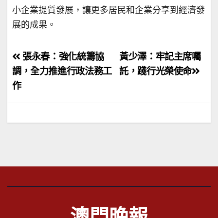
小企業提質發展，讓更多居民和企業分享到經濟發
展的成果。
文
張永春：強化統籌協
黃少澤：牢記主席囑
章
調，全力推進行政法務工
託，踐行光榮使命
作
導
覽
澳門晚報