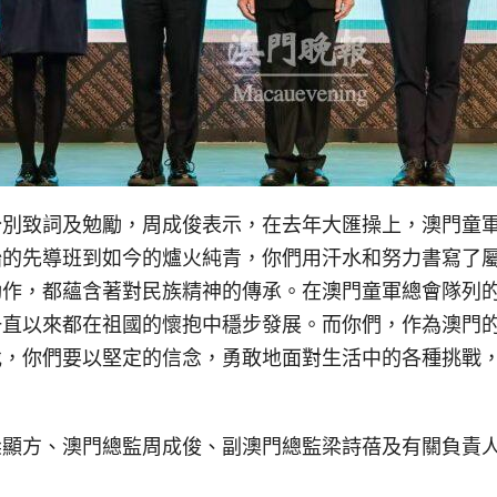
分別致詞及勉勵，周成俊表示，在去年大匯操上，澳門童
始的先導班到如今的爐火純青，你們用汗水和努力書寫了
動作，都蘊含著對民族精神的傳承。在澳門童軍總會隊列
一直以來都在祖國的懷抱中穩步發展。而你們，作為澳門
伐，你們要以堅定的信念，勇敢地面對生活中的各種挑戰
。
梁顯方、澳門總監周成俊、副澳門總監梁詩蓓及有關負責