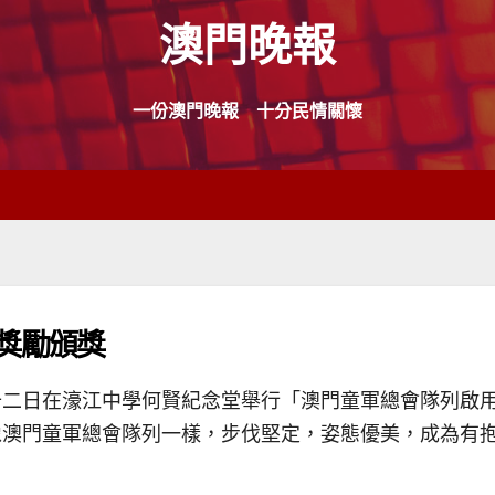
澳門晚報
一份澳門晚報 十分民情關懷
獎勵頒獎
十二日在濠江中學何賢紀念堂舉行「澳門童軍總會隊列啟
像澳門童軍總會隊列一樣，步伐堅定，姿態優美，成為有