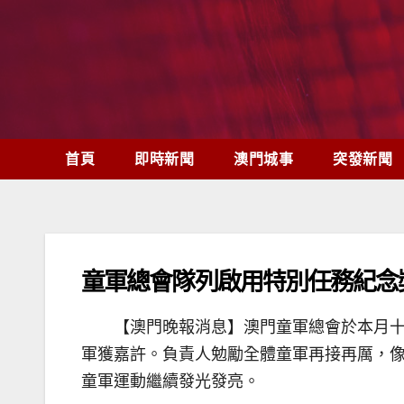
Skip
to
content
首頁
即時新聞
澳門城事
突發新聞
童軍總會隊列啟用特別任務紀念
【澳門晚報消息】澳門童軍總會於本月
軍獲嘉許。負責人勉勵全體童軍再接再厲，
童軍運動繼續發光發亮。