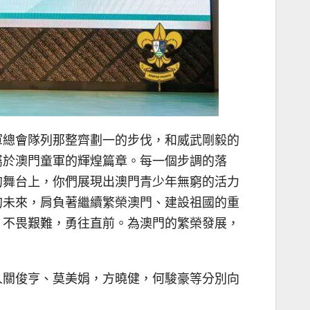
軍總會隊列那整齊劃一的步伐，和威武剛毅的
屬於澳門童軍的輝煌篇章。每一個步調的落
的舞台上，你們展現出澳門青少年無窮的活力
的未來，肩負著繼續繁榮澳門、建設祖國的重
，不畏艱難，勇往直前。為澳門的繁榮發展，
人關俊亨、莫美娟，方曉健，何駿豪等分別向