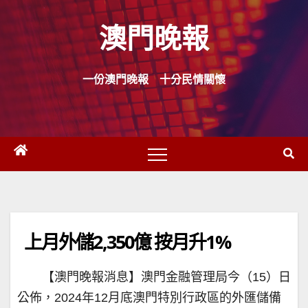
Skip
澳門晚報
to
content
一份澳門晚報 十分民情關懷
上月外儲2,350億 按月升1%
【澳門晚報消息】澳門金融管理局今（15）日
公佈，2024年12月底澳門特別行政區的外匯儲備