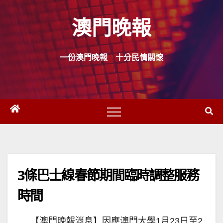
Skip
澳門晚報
to
content
一份澳門晚報 十分民情關懷
3條巴士線春節期間臨時調整服務
時間
【澳門晚報消息】因應澳門大學1月23日至2