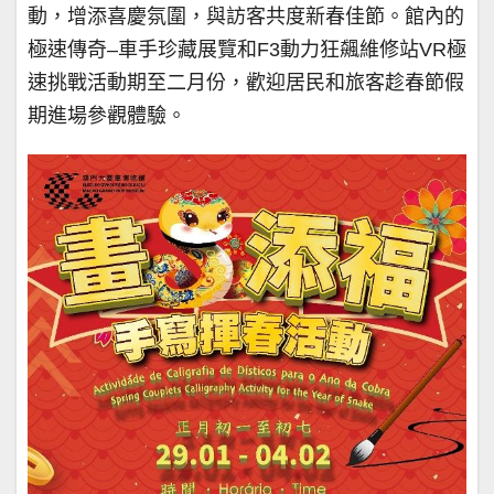
動，增添喜慶氛圍，與訪客共度新春佳節。館內的
極速傳奇–車手珍藏展覽和F3動力狂飆維修站VR極
速挑戰活動期至二月份，歡迎居民和旅客趁春節假
期進場參觀體驗。