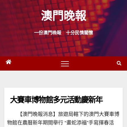
Skip
澳門晚報
to
content
一份澳門晚報 十分民情關懷
大賽車博物館多元活動慶新年
【澳門晚報消息】旅遊局轄下的澳門大賽車博
物館在農曆新年期間舉行 “畫蛇添福”手寫揮春活