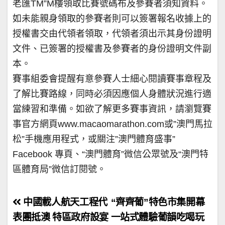
老匯TM”M樓領取比賽號碼布及參賽者須知資料。
如未能親身領取的參賽者則可以簽署報名收據上的
授權書交由代領者領取，代領者須出示其身份證明
文件、已簽署的授權書及參賽者的身份證明文件副
本。
賽事組委會提醒有意參賽人士細心閱讀賽事章程及
了解比賽路線，同時必須因應個人身體狀況進行適
當練習和準備。如欲了解更多賽事資訊，請瀏覽賽
事官方網頁www.macaomarathon.com或”澳門馬拉
松”手機應用程式，或關注”澳門體育盛事”
Facebook 專頁、“澳門體育”微信公眾號及“澳門特
區體育局”微信訂閱號。
文
中國載人航天工程代
“齊齊葡”特色市集開幕
章
表團抵澳 特區政府設宴
一站式體驗葡韻吃喝玩