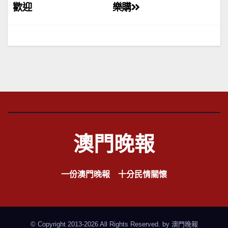
歡迎
樂購
導
覽
澳門晚報
一份澳門晚報 十分民情關懷
© Copyright 2013-2026 All Rights Reserved. by
澳門晚報