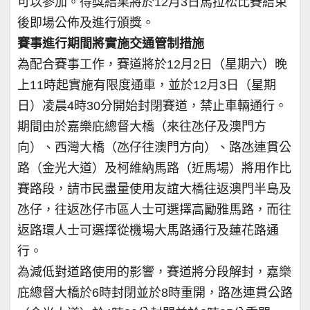
可以參加。得獎結果將於12月3日馬拉松比賽結束
後即場公佈及進行頒獎。
賽事進行期間將實施交通管制措施
為配合賽事工作，賽道將於12月2日（星期六）晚
上11時起實施有限度通車，並於12月3日（星期
日）凌晨4時30分開始封閉賽道，禁止車輛通行。
期間由於嘉樂庇總督大橋（來往氹仔及澳門方
向）、西灣大橋（氹仔往澳門方向）、路氹連貫公
路（金光大道）及柯維納馬路（近馬場）將用作比
賽路段，請市民盡量使用友誼大橋往返澳門半島及
氹仔，往返氹仔市區人士可選擇高勵雅馬路，而往
返路環人士可選擇從機場大馬路通行及蓮花路通
行。
為減低對道路使用的影響，賽道將分段解封，嘉樂
庇總督大橋於6時封閉並於8時重開，路氹連貫公路