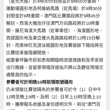
（金光大道）於4時30分封閉並於8時05分重開，
運動場圓形地及柯維納馬路（近馬場）於4時30分
封閉並於8時重開，澳門區比賽路段將於9時45分
解封，西灣大橋氹仔往澳門方向路段將於10時重
開，蓮花海濱大馬路（近單車徑）、海濱圓形地、
西提圓形地及東亞運大馬路路段將於12時15分解
封，而奧林匹克游泳館圓形地及賽道餘下路段將在
比賽結束後陸續開放。
組委會呼籲市民知悉相關臨時改道措施和及早安排
出行路線，並留意現場改道指示牌以及聽從現場交
通警員的指示。
參賽者可於明晚10時前領取號碼布
仍未領取比賽號碼布的參賽者可於今（1）日中午
12時至晚上9時，及明（2）日早上10時至晚上10
時，攜帶報名收據及身份證明文件，前往”澳門百