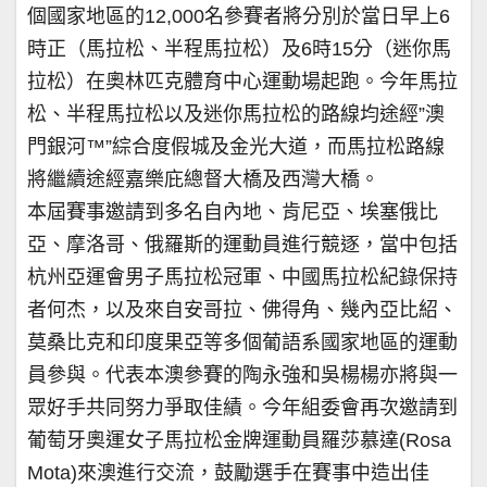
個國家地區的12,000名參賽者將分別於當日早上6
時正（馬拉松、半程馬拉松）及6時15分（迷你馬
拉松）在奧林匹克體育中心運動場起跑。今年馬拉
松、半程馬拉松以及迷你馬拉松的路線均途經”澳
門銀河™”綜合度假城及金光大道，而馬拉松路線
將繼續途經嘉樂庇總督大橋及西灣大橋。
本屆賽事邀請到多名自內地、肯尼亞、埃塞俄比
亞、摩洛哥、俄羅斯的運動員進行競逐，當中包括
杭州亞運會男子馬拉松冠軍、中國馬拉松紀錄保持
者何杰，以及來自安哥拉、佛得角、幾內亞比紹、
莫桑比克和印度果亞等多個葡語系國家地區的運動
員參與。代表本澳參賽的陶永強和吳楊楊亦將與一
眾好手共同努力爭取佳績。今年組委會再次邀請到
葡萄牙奧運女子馬拉松金牌運動員羅莎慕達(Rosa
Mota)來澳進行交流，鼓勵選手在賽事中造出佳