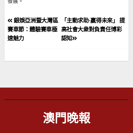
發展。
文
銀娛亞洲暨大灣區
「主動求助·贏得未來」 提
章
賽車節：體驗賽車極
高社會大衆對負責任博彩
速魅力
認知
導
覽
澳門晚報