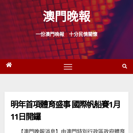
Skip
澳門晚報
to
content
一份澳門晚報 十分民情關懷
明年首項體育盛事 國際帆船賽1月
11日開鑼
【澳門晚報消息】由澳門特別行政區政府體育