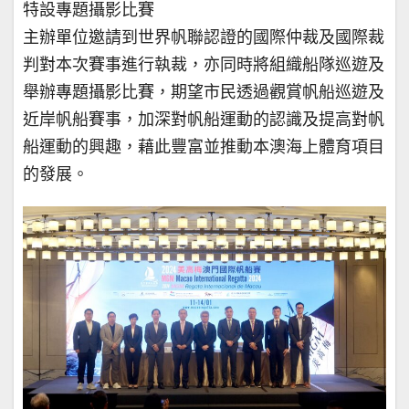
特設專題攝影比賽
主辦單位邀請到世界帆聯認證的國際仲裁及國際裁
判對本次賽事進行執裁，亦同時將組織船隊巡遊及
舉辦專題攝影比賽，期望市民透過觀賞帆船巡遊及
近岸帆船賽事，加深對帆船運動的認識及提高對帆
船運動的興趣，藉此豐富並推動本澳海上體育項目
的發展。