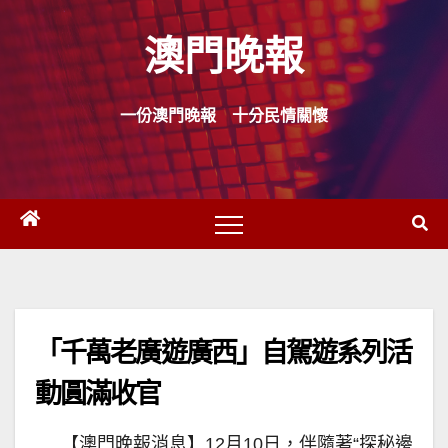
Skip
澳門晚報
to
content
一份澳門晚報 十分民情關懷
「千萬老廣遊廣西」自駕遊系列活
動圓滿收官
【澳門晚報消息】12月10日，伴隨著“探秘邊