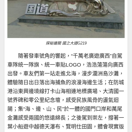
探秘邊關 國之大道G219
隨著發車號角的響起，“千萬老廣遊廣西”自駕
車隊統一隊旗、統一車貼LOGO，浩浩蕩蕩向廣西
出發。車友們第一站走進北海，漫步潿洲島沙灘，
體驗隨日出日落出海捕魚的浪漫海邊生活；在防城
港沿東興邊境線打卡山海相連地標廣場、大清國一
號界碑和零公里紀念壇，感受民族風骨的盪氣迴
腸；集“海、邊、山、民”於一體的國門口岸和萬尾
金灘感受兩國的悠遠綿長；之後駕到崇左，撐著一
葉小船遊中越德天瀑布、覽明仕田園，體會現實版