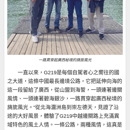
一路貫穿起廣西秘境的旖旎風光
一直以來，G219是每個自駕者心之嚮往的國
之大道，這條中國最長邊境公路，它把延伸向海的
這一段留給了廣西，從山盟到海誓，一頭連著邊關
風情、一頭連著碧海銀沙，一路貫穿起廣西秘境的
旖旎風光。“從北海潿洲島到崇左德天，見證了沿
途的大好風景，體驗了G219中越邊關路上充滿異
域特色的風土人情。一條公路，兩種風情，這真是