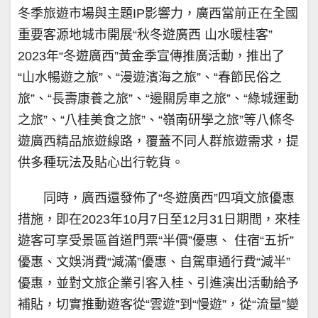
冬季旅遊市場與主題IP影響力，廣西當前正在全國
重要客源地城市開展“秋冬遊廣西 山水暖桂客”
2023年“冬遊廣西”黃金季宣傳推廣活動，推出了
“山水暢遊之旅”、“漫遊濱海之旅”、“春節民俗之
旅”、“長壽康養之旅”、“邊關房車之旅”、“綠城運動
之旅”、“八桂美食之旅”、“嶺南研學之旅”等八條冬
遊廣西精品旅遊線路，覆蓋不同人群旅遊需求，提
供多種玩法及貼心出行乾貨。
同時，廣西還發佈了“冬遊廣西”四項文旅優惠
措施，即在2023年10月7日至12月31日期間，來桂
遊客可享受景區首道門票“半價”優惠、 住宿“五折”
優惠、文娛消費“減滿”優惠、自駕車通行費“減半”
優惠，並對文旅企業引客入桂、引進演出活動給予
補貼，切實推動遊客從“雲遊”到“慢遊”，從“流量”變