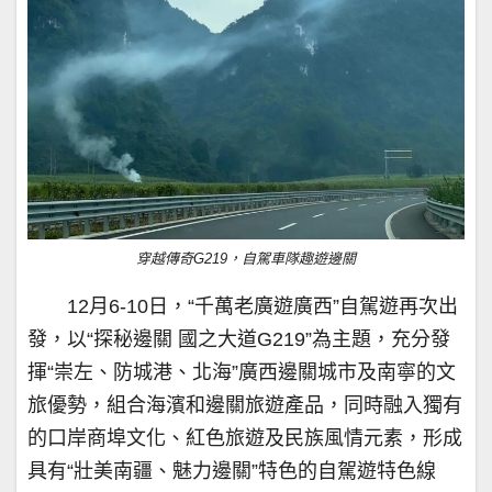
穿越傳奇G219，自駕車隊趣遊邊關
12月6-10日，“千萬老廣遊廣西”自駕遊再次出
發，以“探秘邊關 國之大道G219”為主題，充分發
揮“崇左、防城港、北海”廣西邊關城市及南寧的文
旅優勢，組合海濱和邊關旅遊產品，同時融入獨有
的口岸商埠文化、紅色旅遊及民族風情元素，形成
具有“壯美南疆、魅力邊關”特色的自駕遊特色線