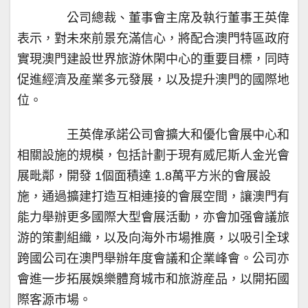
公司總裁、董事會主席及執行董事王英偉
表示，對未來前景充滿信心，將配合澳門特區政府
實現澳門建設世界旅游休閑中心的重要目標，同時
促進經濟及産業多元發展，以及提升澳門的國際地
位。
王英偉承諾公司會擴大和優化會展中心和
相關設施的規模，包括計劃于現有威尼斯人金光會
展毗鄰，開發 1個面積達 1.8萬平方米的會展設
施，通過擴建打造互相連接的會展空間，讓澳門有
能力舉辦更多國際大型會展活動，亦會加强會議旅
游的策劃組織，以及向海外市場推廣，以吸引全球
跨國公司在澳門舉辦年度會議和企業峰會。公司亦
會進一步拓展娛樂體育城市和旅游産品，以開拓國
際客源市場。