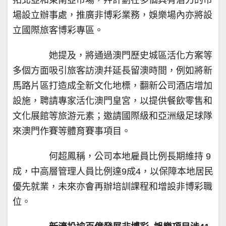
拓北亞和東南亞市場，幷計劃在多個具有潜力的市
場設立辦事處，推廣非博彩業務，娛樂場內亦將設
立國際旅客博彩專區。
她提及，將通過澳門歷史城區活化方案等
多個方面吸引旅客訪澳幷延長留澳時間，例如將新
馬路片區打造成全新文化地標，翻新公司酒店增加
設施，聘請專家活化澳門皇宮，以提供餐飲零售和
文化展館等旅游元素；邀請國際級和亞洲級足球隊
來澳門作賽等體育賽事項目。
何超鳳稱，公司本地雇員比例長期維持 9
成，中高層管理人員比例達9成4，以保障本地居民
優先就業，未來亦會再辦培訓課程和增設非博彩職
位。