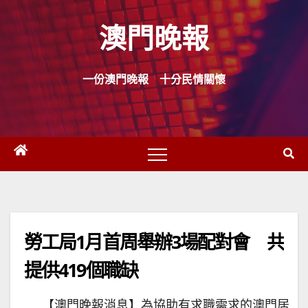
Skip
澳門晚報
to
content
一份澳門晚報 十分民情關懷
勞工局1月首周舉辦3場配對會 共
提供419個職缺
【澳門晚報消息】為協助有求職需求的澳門居