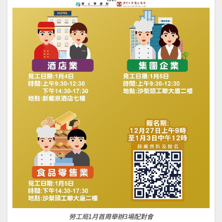
勞工局1月首周舉辦3場配對會