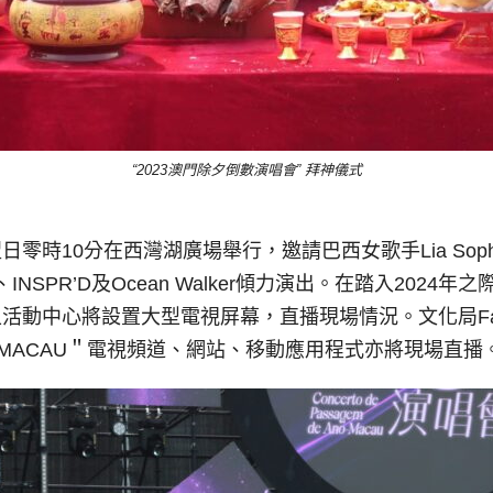
“2023澳門除夕倒數演唱會” 拜神儀式
翌日零時10分在西灣湖廣場舉行，邀請巴西女歌手Lia So
te、INSPR’D及Ocean Walker傾力演出。在踏入2
中心將設置大型電視屏幕，直播現場情況。文化局Faceboo
門-MACAU＂電視頻道、網站、移動應用程式亦將現場直播