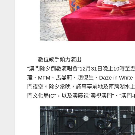
數位歌手傾力演出
“澳門除夕倒數演唱會”12月31日晚上10時至
瑋、MFM、馬曼莉、趙倪生、Daze in Whi
門夜空。除夕當晚，議事亭前地及南灣湖水上活動
門文化局IC”，以及澳廣視“澳視澳門”、“澳