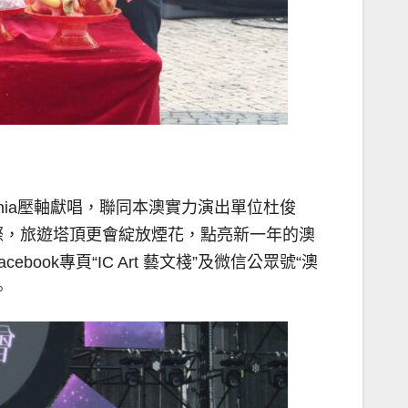
phia壓軸獻唱，聯同本澳實力演出單位杜俊
024年之際，旅遊塔頂更會綻放煙花，點亮新一年的澳
k專頁“IC Art 藝文棧”及微信公眾號“澳
。