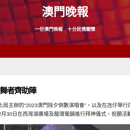
澳門晚報
一份澳門晚報 十分民情關懷
手舞者齊助陣
化局主辦的“2023澳門除夕倒數演唱會”，以及在氹仔舉
2月30日在西灣湖廣場及龍環葡韻進行拜神儀式，祝願活