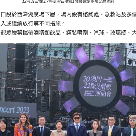
12月31日晚上7時至翌日凌晨1時將實施多項交通管制
出口設於西灣湖廣場下層，場內設有諮詢處、急救站及多
進入或繼續放行等不同措施。
場觀眾嚴禁攜帶酒精類飲品、罐裝噴劑、汽球、玻璃瓶、