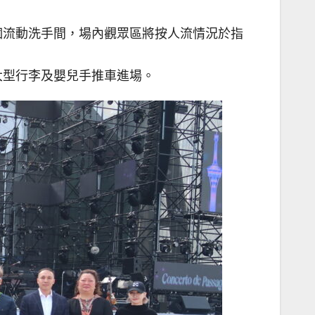
個流動洗手間，場內觀眾區將按人流情況於指
大型行李及嬰兒手推車進場。