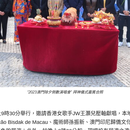
“2023澳門除夕倒數演唱會” 拜神儀式嘉賓合照
9時30分舉行，邀請香港女歌手JW王灝兒壓軸獻唱，本地樂隊單行
ção Bisdak de Macau、魔術師孫振新、澳門印