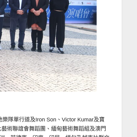
道及Iron Son、Victor Kumar及寶
尼歸僑文化藝術聯誼會舞蹈團、緬甸藝術舞蹈組及澳門