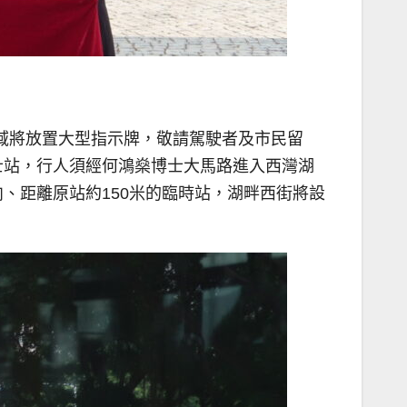
區域將放置大型指示牌，敬請駕駛者及市民留
士站，行人須經何鴻燊博士大馬路進入西灣湖
、距離原站約150米的臨時站，湖畔西街將設