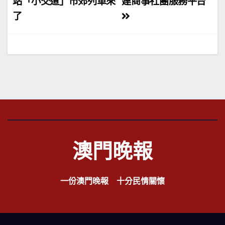
章
站「小交道」市郊列車來
建商事社團服務平台
了
導
覽
澳門晚報
一份澳門晚報 十分民情關懷