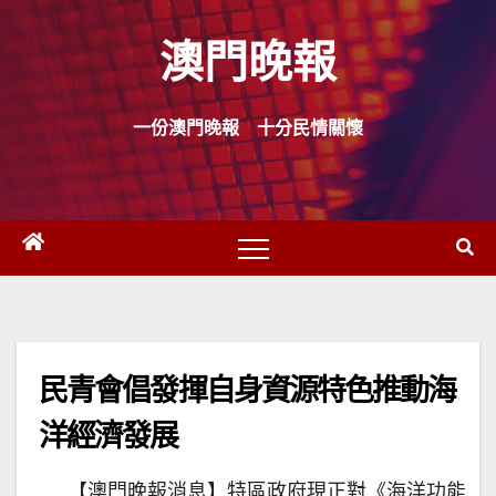
Skip
澳門晚報
to
content
一份澳門晚報 十分民情關懷
民青會倡發揮自身資源特色推動海
洋經濟發展
【澳門晚報消息】特區政府現正對《海洋功能