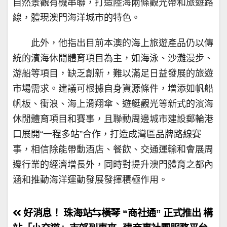
自然景觀有機串聯，打造陸海兩條觀光帶和旅遊路
線，體現澳門海洋城市的特色。
此外，他指出目前本澳的海上旅遊產品仍以傳
統的濱海休閒體育項目為主，如海泳、沙灘漫步、
游船等項目，缺乏創新，難以滿足日益發展的旅遊
市場需求。建議可根據自身資源條件，增添如帆船
帆板、衝浪、海上滑翔傘、遊艇觀光等新式的濱海
休閒體育項目和賽事，且聯動周邊城市建設郵輪港
口展開“一程多站”合作，打造成灣區品牌路線賽
事，相信除能帶動酒店、餐飲、交通運輸和會展周
邊行業的經濟增長外，同時對提升澳門體育之都內
涵和推動海洋運動發展發揮積極作用。
文
好消息！ 珠海站⇆橫琴
“商社通” 正式推出 構