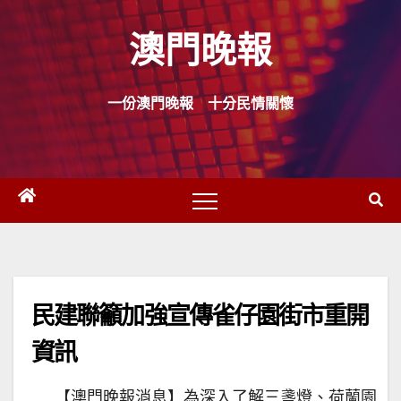
Skip
澳門晚報
to
content
一份澳門晚報 十分民情關懷
民建聯籲加強宣傳雀仔園街市重開
資訊
【澳門晚報消息】為深入了解三盞燈、荷蘭園