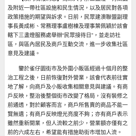
及附近一帶社區設施和民生情況，以及居民對各項
政策措施的期望與訴求。日前，民眾建澳聯盟副理
事長黃成彬、常務理事盧樹棟及理事葉佩穎於該會
轄下三盞燈服務處舉辦“民眾接待日”，並走訪社
區，與區內居民及商戶互動交流，進一步收集社區
意見及建議。
鑒於雀仔園街市及外圍小販區經過十個月的整
治工程之後，日前恢復對外營業，該會代表前往實
地了解，向商戶及小販收集相關意見與建議。有商
戶反映，整治後整個街市改變了格局，沒有裝修之
前通透，對於顧客而言，商戶所售賣的商品不能一
覽無遺；有商戶反映燈光亮度不夠；亦有商戶表示
雖然重新開業，但人流較之前少，營業額亦僅有之
前的六成左右，希望能有措施助街市增加人流。