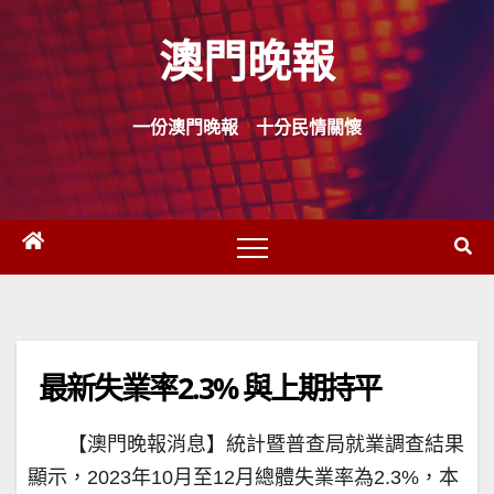
Skip
澳門晚報
to
content
一份澳門晚報 十分民情關懷
最新失業率2.3% 與上期持平
【澳門晚報消息】統計暨普查局就業調查結果
顯示，2023年10月至12月總體失業率為2.3%，本