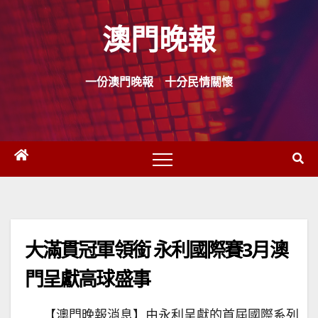
Skip
澳門晚報
to
content
一份澳門晚報 十分民情關懷
大滿貫冠軍領銜 永利國際賽3月澳
門呈獻高球盛事
【澳門晚報消息】由永利呈獻的首屆國際系列