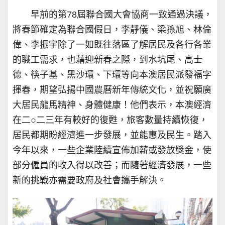
早前的第78屆聯合國大會協商一致通過決議，
將春節確定為聯合國假日，李靜儀、梁孫旭、林倫
偉、李振宇除了一如既往落區了解居民及各行各業
的職工需求，也藉迎新春之際，到水坑尾、高士
德、筷子基、黑沙環、下環等向本澳居民派發福字
揮春，期望弘揚中國農曆新年傳統文化，並祝願廣
大居民龍馬精神、身體健康！他們表示，本澳經濟
在二○二三年有較好的復甦，旅客數量持續恢復，
居民都期盼經濟進一步發展，並能惠及民生。踏入
今年以來，一些企業陸續宣佈加薪或發放獎金，使
部分僱員的收入得以改善；而隨著經濟發展，一些
新的挑戰亦需要政府及社會攜手解決。