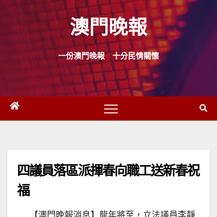
Skip
澳門晚報
to
content
一份澳門晚報 十分民情關懷
四議員落區派揮春向職工送新春祝
福
【澳門晚報消息】龍年將至，立法議員李靜