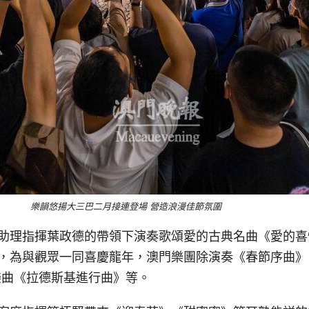
樂韻悠揚大三巴二月接連登場 營造浪漫佳節氛圍
團助理指揮葉政德的帶領下演奏歌頌愛的古典名曲《愛的
日，為與觀眾一同喜慶龍年，澳門樂團除演奏《春節序曲
樂曲《拉德斯基進行曲》等。