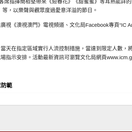
客席指揮簡栢堅帶來《迎春花》《甜蜜蜜》等耳熟能詳的樂
 Go On》等，以樂聲與觀眾度過愛意洋溢的節日。
《澳視澳門》電視頻道、文化局Facebook專頁“IC Ar
出當天在指定區域實行人流控制措施，當達到限定人數，
排。活動最新資訊可瀏覽文化局網頁www.icm.gov.mo、
意防範