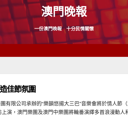
澳門晚報
一份澳門晚報 十分民情關懷
營造佳節氛圍
有限公司承辦的“樂韻悠揚大三巴”音樂會將於情人節（2
牌坊上演，澳門樂團及澳門中樂團將輪番演繹多首浪漫動人