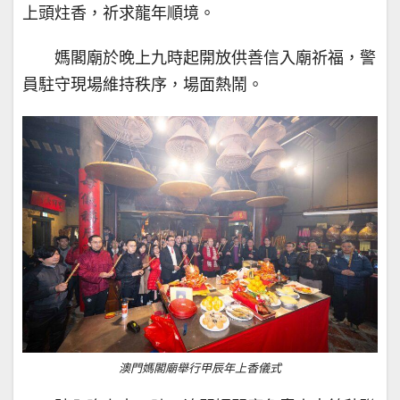
上頭炷香，祈求龍年順境。
媽閣廟於晚上九時起開放供善信入廟祈福，警
員駐守現場維持秩序，場面熱鬧。
澳門媽閣廟舉行甲辰年上香儀式