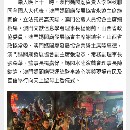
踏入晚上十一時，澳門媽閣廟負責人李錦秋聯
同全國人大代表、澳門媽閣廟發展協會永遠主席施
家倫，立法議員高天賜，澳門公職人員協會主席姍
桃絲，澳門文獻信息學會理事長楊開荊，山西省政
協委員、澳門媽閣廟發展協會主席謝鎮宇，山西省
政協常委、澳門媽閣廟發展協會榮譽主席陸惠德，
澳門媽閣廟發展協會副主席張潮杰、常務副理事長
張森華、監事長楊嘉偉，媽閣水陸演戲會理事長陳
鍵銓，澳門媽閣廟營運總監李詠心等與現場市民及
善信舉行向天上聖母上香儀式。