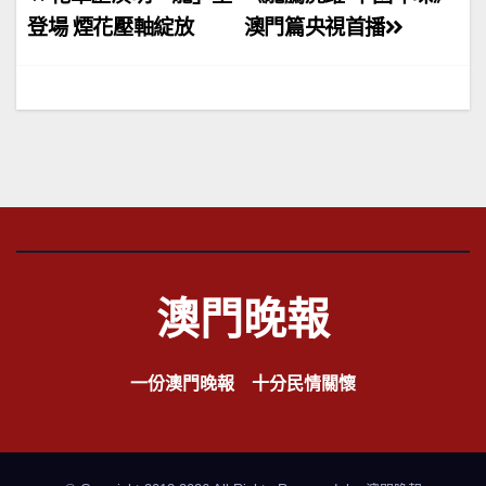
章
登場 煙花壓軸綻放
澳門篇央視首播
導
覽
澳門晚報
一份澳門晚報 十分民情關懷