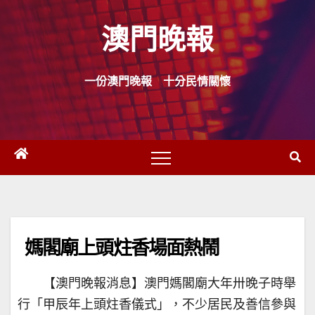
Skip
澳門晚報
to
content
一份澳門晚報 十分民情關懷
媽閣廟上頭炷香場面熱鬧
【澳門晚報消息】澳門媽閣廟大年卅晚子時舉
行「甲辰年上頭炷香儀式」，不少居民及善信參與