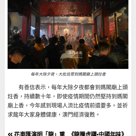
每年大除夕夜，大批信眾到媽閣廟上頭炷香
有善信表示，每年大除夕夜都會到媽閣廟上頭
炷香，持續數十年，即使疫情期間仍然堅持到媽閣
廟上香，今年感到現場人流比疫情前還要多。並祈
求龍年大家身體健康，澳門經濟復甦。
文
花車匯演明「龍」重
《龍騰虎躍•中國年味》