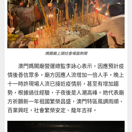
媽閣廟上頭炷香場面熱鬧
澳門媽閣廟營運總監李詠心表示，因應預計疫
情後善信眾多，廟方因應人流增加一倍人手，晚上
十一時許現場人流已接近疫情前，甚至有增加趨
勢，根據過往經驗，子夜後是人潮高峰。她代表廟
方祈願新一年祖國繁榮昌盛，澳門特區風調雨順、
百業興旺，社會繁榮安定、龍年吉祥。