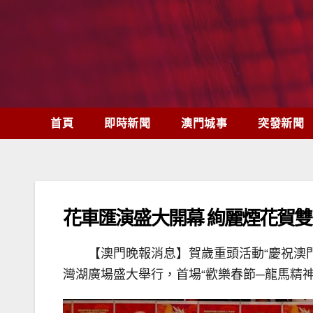
Skip
to
content
首頁
即時新聞
澳門城事
突發新聞
花車匯演盛大開幕 絢麗煙花賀雙
【澳門晚報消息】賀歲重頭活動“慶祝澳門
灣湖廣場盛大舉行，首場“歡樂春節─龍馬精