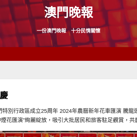
澳門晚報
一份澳門晚報 十分民情關懷
慶
特別行政區成立25周年 2024年農曆新年花車匯演 騰龍
神煙花匯演”絢麗綻放，吸引大批居民和旅客駐足觀賞，共