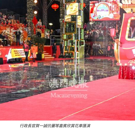
行政長官賀一誠伉儷等嘉賓欣賞花車匯演