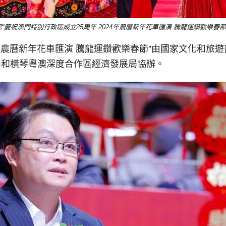
“慶祝澳門特別行政區成立25周年 2024年農曆新年花車匯演 騰龍運鑽歡樂春節
24年農曆新年花車匯演 騰龍運鑽歡樂春節”由國家文化和
局和橫琴粵澳深度合作區經濟發展局協辦。