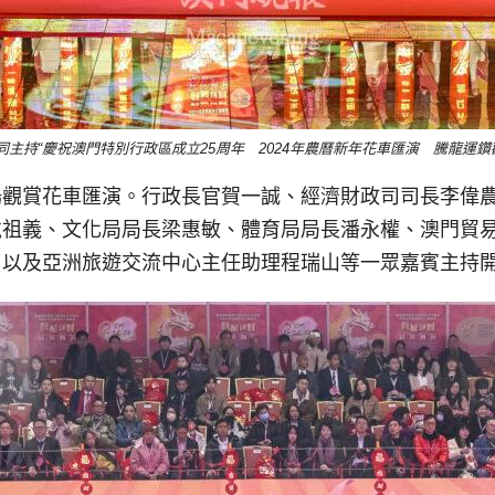
主持“慶祝澳門特別行政區成立25周年 2024年農曆新年花車匯演 騰龍運鑽
場觀賞花車匯演。行政長官賀一誠、經濟財政司司長李偉
戴祖義、文化局局長梁惠敏、體育局局長潘永權、澳門貿
，以及亞洲旅遊交流中心主任助理程瑞山等一眾嘉賓主持