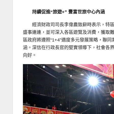
持續促進“旅遊+” 豐富世旅中心內涵
經濟財政司司長李偉農致辭時表示，特
盛事連連，並可深入各區遊覽及消費，獲取難
區政府將遵照“1+4”適度多元發展策略，聯
涵。深信在行政長官的堅實領導下，社會各
向好。