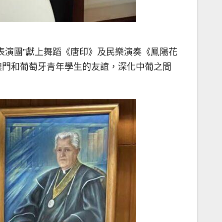
表演團”獻上舞蹈《唐印》及民樂演奏《鳯陽花
澳門和葡萄牙青年學生的友誼，深化中葡之間