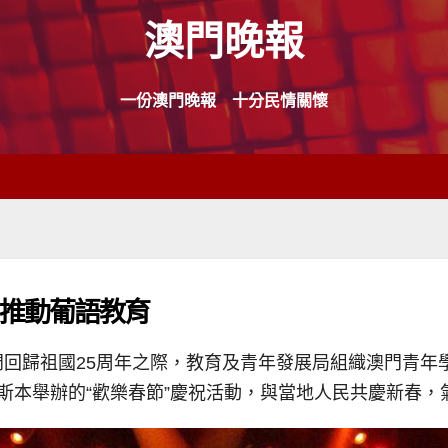
澳門晚報
一份澳門晚報 十分民情關懷
流推動葡語教育
門回歸祖國25周年之際，教育及青年發展局組織澳門青年
里斯本舉辦的“歡樂春節”慶祝活動，與當地人民共慶新春，