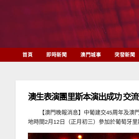
Skip
to
content
首頁
即時新聞
澳門城事
突發新聞
澳生表演團里斯本演出成功 交
【澳門晚報消息】中葡建交45周年及澳
地時間2月12日（正月初三）參加於葡萄牙