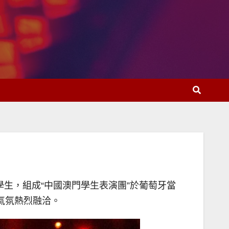
學生，組成“中國澳門學生表演團”於葡萄牙當
氣氛熱烈融洽。