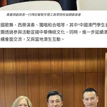
黃嘉祺副局長一行拜訪葡萄牙理工高等院校協調委員會
國歌舞、西樂演奏、獨唱和合唱等，其中“中國澳門學生
演團透過參與活動宣揚中華傳統文化，同時，進一步延續
機構會面交流，又與當地澳生互動。