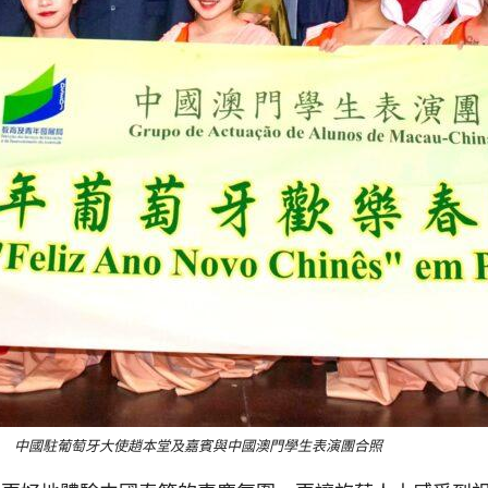
中國駐葡萄牙大使趙本堂及嘉賓與中國澳門學生表演團合照