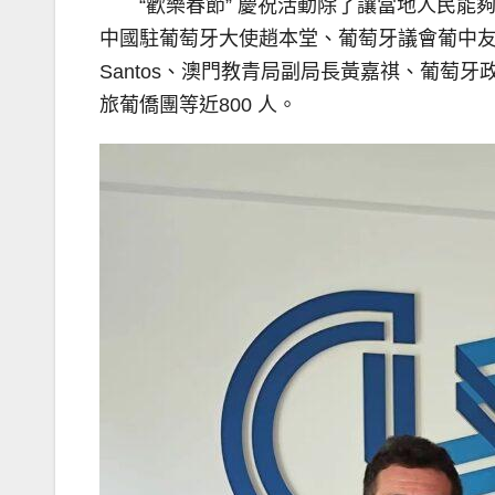
“歡樂春節” 慶祝活動除了讓當地人民
中國駐葡萄牙大使趙本堂、葡萄牙議會葡中友
Santos、澳門教青局副局長黃嘉祺、葡
旅葡僑團等近800 人。