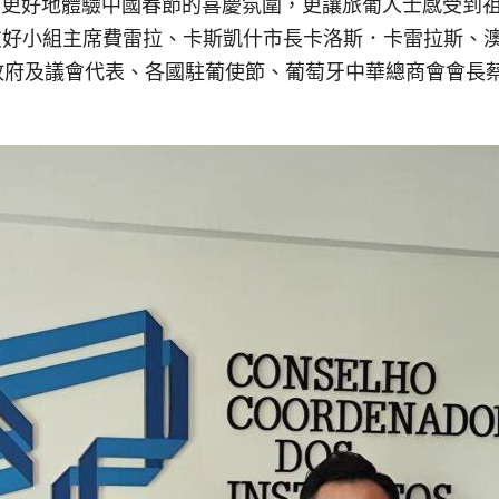
能夠更好地體驗中國春節的喜慶氛圍，更讓旅葡人士感受到
好小組主席費雷拉、卡斯凱什市長卡洛斯．卡雷拉斯、澳門駐
萄牙政府及議會代表、各國駐葡使節、葡萄牙中華總商會會