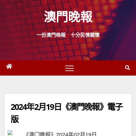
Skip
澳門晚報
to
content
一份澳門晚報 十分民情關懷
2024年2月19日《澳門晚報》電子
版