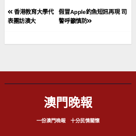
文
香港教育大學代
假冒Apple釣魚短訊再現 司
章
表團訪澳大
警呼籲慎防
導
覽
澳門晚報
一份澳門晚報 十分民情關懷