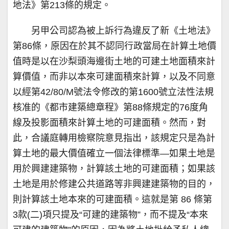
地法》第213條的規定。
另甲公司認為被上訴行為違反了新《土地法》
第86條，原因在於其不認同行政當局在計算土地價
值時是以在沙梨頭海邊街土地的可建土地面積來計
算價值，而非以本來可建面積來計算，以及不同意
以經第42/80/M號法令修改的第1600號立法性法規
核准的《都市建築總章程》第88條規定的76度角
線及投影面積來計算土地的可建面積。然而，對
此，合議庭轉用檢察院意見指出，該規定只是為計
算土地的最大價值確立一個法律標準—如果土地是
用於興建建築物，計算該土地的可建面積；如果該
土地是用於修建公共道路等非興建建築物的目的，
則計算該土地本來的可建面積。這就是第 86 條第
3款(二)項只提及“可建的建築物”，而不提及“本來