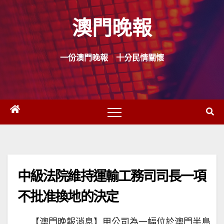
Skip
澳門晚報
to
content
一份澳門晚報 十分民情關懷
中級法院維持運輸工務司司長一項
不批准換地的決定
【澳門晚報消息】甲公司為一幅位於澳門半島