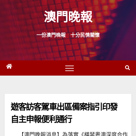
Skip
澳門晚報
to
content
一份澳門晚報 十分民情關懷
遊客訪客駕車出區備案指引印發
自主申報便利通行
【澳門晚報消息】為落實《橫琴粵澳深度合作