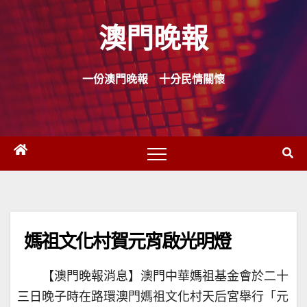
Skip
澳門晚報
to
content
一份澳門晚報 十分民情關懷
媽祖文化村賀元宵啟光明燈
【澳門晚報消息】澳門中華媽祖基金會於二十
三日晚子時在路環澳門媽祖文化村天后宮舉行「元