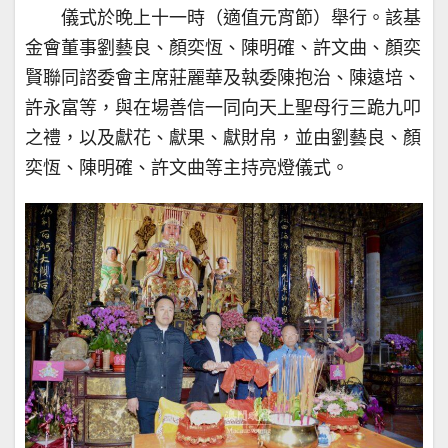
儀式於晚上十一時（適值元宵節）舉行。該基
金會董事劉藝良、顏奕恆、陳明確、許文曲、顏奕
賢聯同諮委會主席莊麗華及執委陳抱治、陳遠培、
許永富等，與在場善信一同向天上聖母行三跪九叩
之禮，以及獻花、獻果、獻財帛，並由劉藝良、顏
奕恆、陳明確、許文曲等主持亮燈儀式。