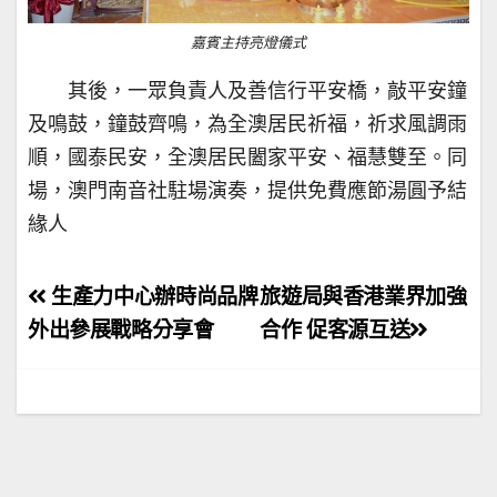
嘉賓主持亮燈儀式
其後，一眾負責人及善信行平安橋，敲平安鐘
及鳴鼓，鐘鼓齊鳴，為全澳居民祈福，祈求風調雨
順，國泰民安，全澳居民闔家平安、福慧雙至。同
場，澳門南音社駐場演奏，提供免費應節湯圓予結
緣人
文
生產力中心辦時尚品牌
旅遊局與香港業界加強
章
外出參展戰略分享會
合作 促客源互送
導
覽