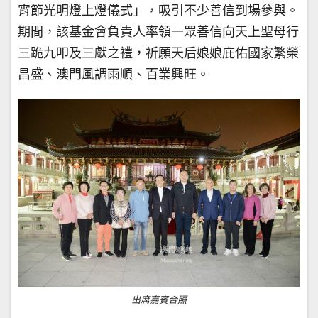
宵節光明燈上燈儀式」，吸引不少善信到場參與。
期間，該基金會負責人率領一眾善信向天上聖母行
三跪九叩及三獻之禮，祈願天后娘娘庇佑國家繁榮
昌盛、澳門風調雨順、百業興旺。
出席嘉賓合照