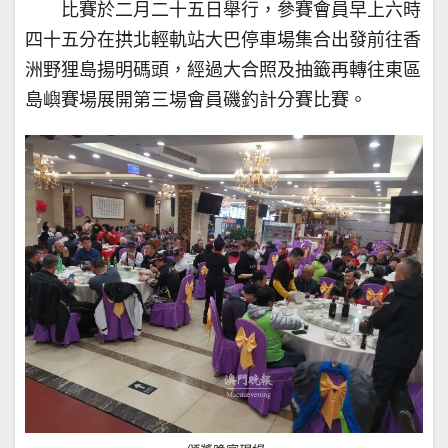
比賽於二月二十五日舉行，參賽會員早上六時
四十五分在拱北輕軌站大巴停車場集合出發前往香
洲野狸島揚明碼頭，經過大合照及抽籤再轉往東區
島嶼賽場展開第三場會員磯釣計分賽比賽。