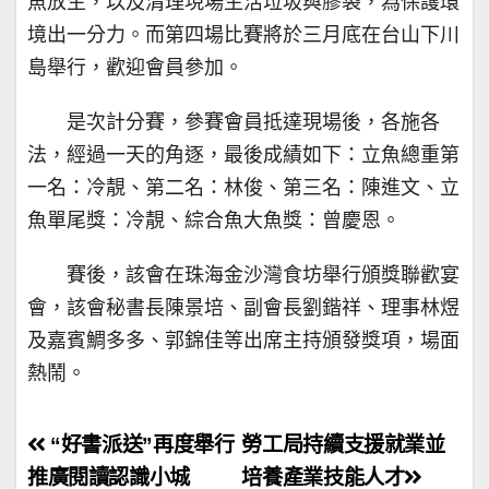
魚放生，以及清理現場生活垃圾與膠袋，為保護環
境出一分力。而第四場比賽將於三月底在台山下川
島舉行，歡迎會員參加。
是次計分賽，參賽會員抵達現場後，各施各
法，經過一天的角逐，最後成績如下：立魚總重第
一名：冷靚、第二名：林俊、第三名：陳進文、立
魚單尾獎：冷靚、綜合魚大魚獎：曾慶恩。
賽後，該會在珠海金沙灣食坊舉行頒獎聯歡宴
會，該會秘書長陳景培、副會長劉鍇祥、理事林煜
及嘉賓鯛多多、郭錦佳等出席主持頒發獎項，場面
熱鬧。
文
“好書派送”再度舉行
勞工局持續支援就業並
章
推廣閱讀認識小城
培養產業技能人才