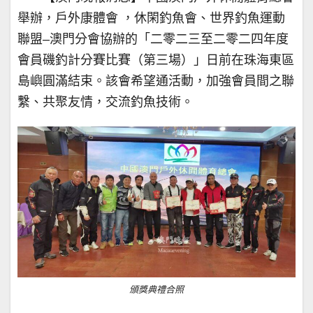
舉辦，戶外康體會 ，休閑釣魚會、世界釣魚運動
聯盟–澳門分會協辦的「二零二三至二零二四年度
會員磯釣計分賽比賽（第三場）」日前在珠海東區
島嶼圓滿結束。該會希望通活動，加強會員間之聯
繫、共聚友情，交流釣魚技術。
頒獎典禮合照