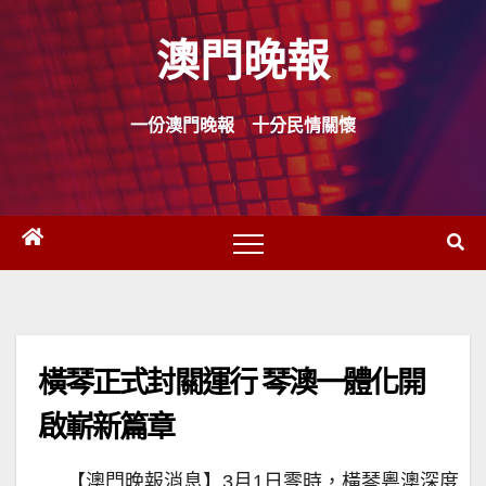
Skip
澳門晚報
to
content
一份澳門晚報 十分民情關懷
橫琴正式封關運行 琴澳一體化開
啟嶄新篇章
【澳門晚報消息】3月1日零時，橫琴粵澳深度