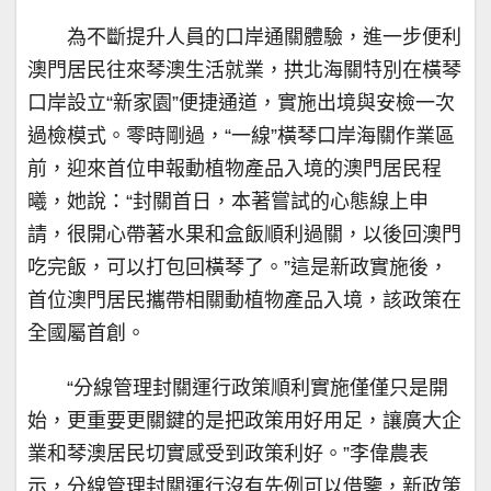
為不斷提升人員的口岸通關體驗，進一步便利
澳門居民往來琴澳生活就業，拱北海關特別在橫琴
口岸設立“新家園”便捷通道，實施出境與安檢一次
過檢模式。零時剛過，“一線”橫琴口岸海關作業區
前，迎來首位申報動植物產品入境的澳門居民程
曦，她說：“封關首日，本著嘗試的心態線上申
請，很開心帶著水果和盒飯順利過關，以後回澳門
吃完飯，可以打包回橫琴了。”這是新政實施後，
首位澳門居民攜帶相關動植物產品入境，該政策在
全國屬首創。
“分線管理封關運行政策順利實施僅僅只是開
始，更重要更關鍵的是把政策用好用足，讓廣大企
業和琴澳居民切實感受到政策利好。”李偉農表
示，分線管理封關運行沒有先例可以借鑒，新政策