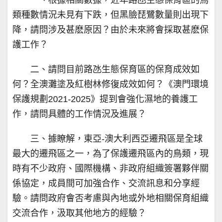
一、根據相關數據，近年路氹生態保育區的鳥
類種數情況未見有下跌，但黑臉琵鷺數量則出現下
降，請問涉及甚麽原因？由於未來將會採取甚麽保
護工作？
二、請問目前路氹生態保育區的保育成效如
何？全澳灘塗及紅樹林修復成效如何？《澳門環境
保護規劃2021-2025》提到會強化濕地的養護工
作，請問具體的工作情況及進展？
三、據瞭解，東亞-澳大利西亞遷飛區是全球
最大的遷飛區之一，為了保護遷飛區內的鳥類，現
時有不少政府、國際機構、非政府組織簽署夥伴關
係協定，成員間可加強合作、交流訊息和分享經
驗。請問政府會否考慮與內地或外地相關保育組織
交流合作，汲取其他地方的經驗？