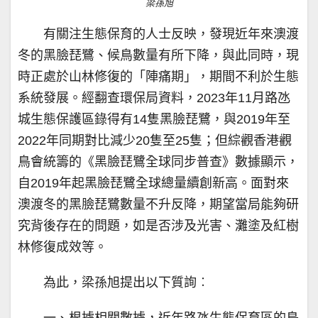
梁孫旭
有關注生態保育的人士反映，發現近年來澳渡
冬的黑臉琵鷺、候鳥數量有所下降，與此同時，現
時正處於山林修復的「陣痛期」，期間不利於生態
系統發展。經翻查環保局資料，2023年11月路氹
城生態保護區錄得有14隻黑臉琵鷺，與2019年至
2022年同期對比減少20隻至25隻；但綜觀香港觀
鳥會統籌的《黑臉琵鷺全球同步普查》數據顯示，
自2019年起黑臉琵鷺全球總量續創新高。面對來
澳渡冬的黑臉琵鷺數量不升反降，期望當局能夠研
究背後存在的問題，如是否涉及光害、灘塗及紅樹
林修復成效等。
為此，梁孫旭提出以下質詢︰